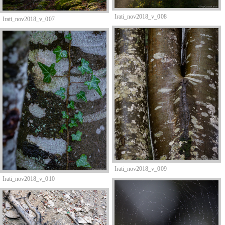
Irati_nov2018_v_008
Irati_nov2018_v_007
Irati_nov2018_v_009
Irati_nov2018_v_010