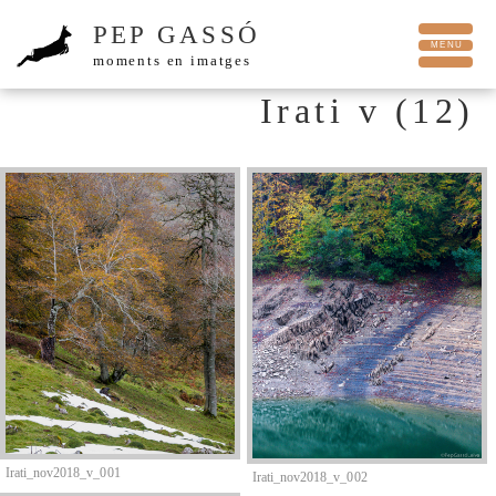
PEP GASSÓ
moments en imatges
Irati v (12)
Irati_nov2018_v_001
Irati_nov2018_v_002