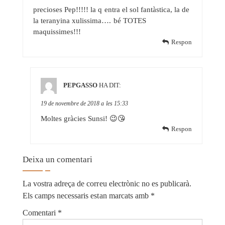
precioses Pep!!!!! la q entra el sol fantàstica, la de
la teranyina xulissima…. bé TOTES
maquissimes!!!
Respon
PEPGASSO
HA DIT:
19 de novembre de 2018 a les 15:33
Moltes gràcies Sunsi! 😉😘
Respon
Deixa un comentari
La vostra adreça de correu electrònic no es publicarà.
Els camps necessaris estan marcats amb
*
Comentari
*