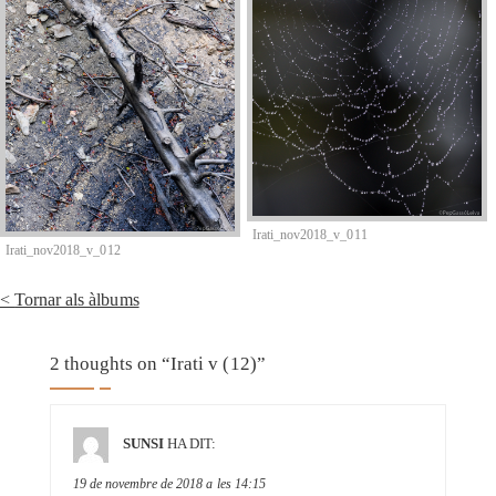
Irati_nov2018_v_011
Irati_nov2018_v_012
Tornar als àlbums
2 thoughts on “
Irati v (12)
”
SUNSI
HA DIT:
19 de novembre de 2018 a les 14:15