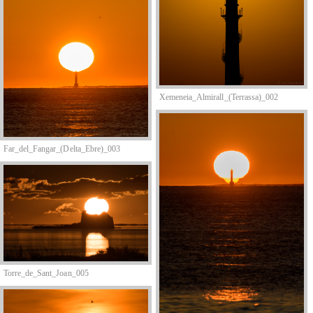
Xemeneia_Almirall_(Terrassa)_002
Far_del_Fangar_(Delta_Ebre)_003
Torre_de_Sant_Joan_005