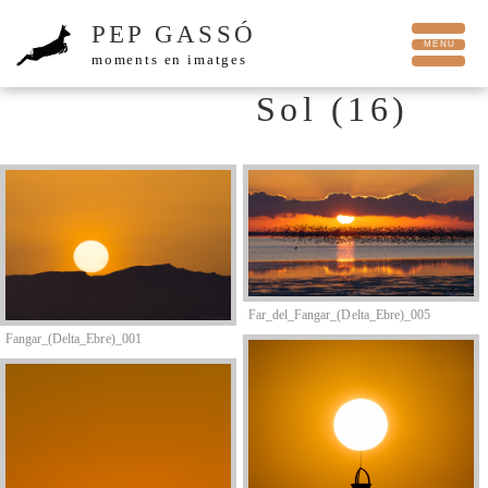
PEP GASSÓ
moments en imatges
Sol (16)
Far_del_Fangar_(Delta_Ebre)_005
Fangar_(Delta_Ebre)_001