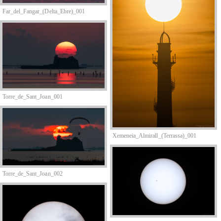
Far_del_Fangar_(Delta_Ebre)_001
Torre_de_Sant_Joan_001
Xemeneia_Almirall_(Terrassa)_001
Torre_de_Sant_Joan_002