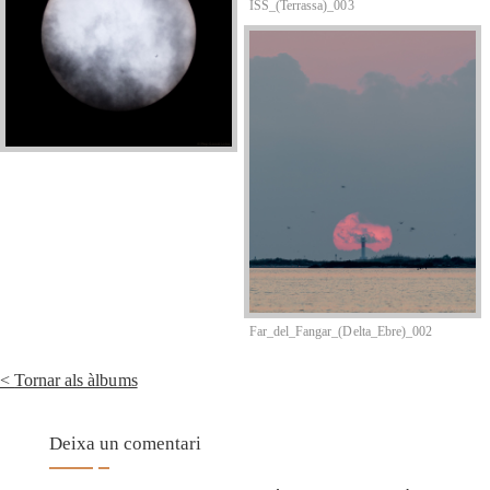
ISS_(Terrassa)_003
Far_del_Fangar_(Delta_Ebre)_002
Tornar als àlbums
Deixa un comentari