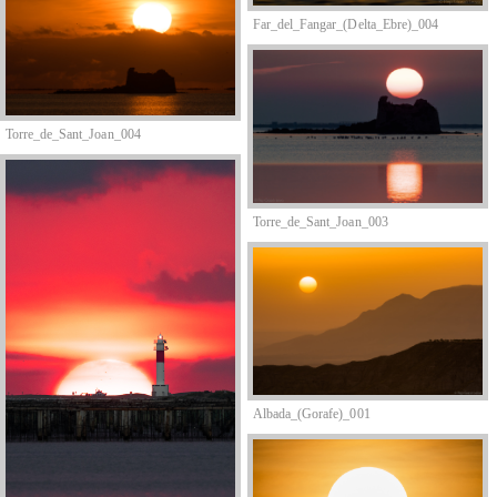
Far_del_Fangar_(Delta_Ebre)_004
Torre_de_Sant_Joan_004
Torre_de_Sant_Joan_003
Albada_(Gorafe)_001