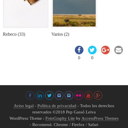
Rebeco (33)
Varios (2)
0
0
Aviso legal
-
Política de privacidad
- Todos los derechos
reservados ©2018
Pep Gassó Leiva
WordPress Theme :
FotoGraphy Lite
by
AccessPress Themes
- Recomend. Chrome / Firefox / Safari