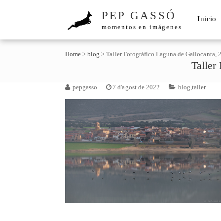
PEP GASSÓ
Inicio
momentos en imágenes
Home
>
blog
>
Taller Fotográfico Laguna de Gallocanta, 
Taller
pepgasso
7 d'agost de 2022
blog
,
taller