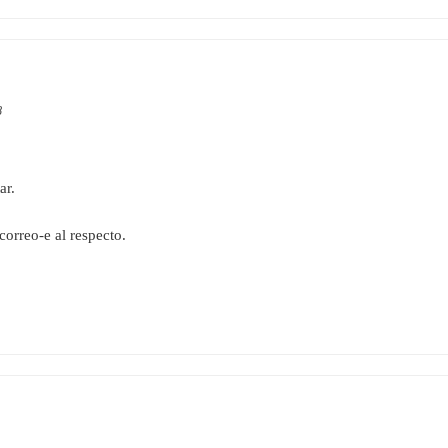
8
ar.
orreo-e al respecto.