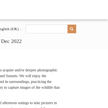
nglish (UK)
1 Dec 2022
to acquire and/or deepen photographic
nd Sunsets. We will enjoy the
d its surroundings, practicing the
y to capture images of the wildlife that
 afternoon outings to take pictures in