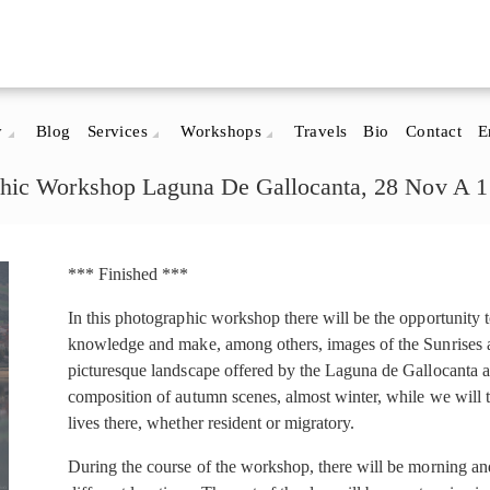
y
Blog
Services
Workshops
Travels
Bio
Contact
E
hic Workshop Laguna De Gallocanta, 28 Nov A 
*** Finished ***
In this photographic workshop there will be the opportunity 
knowledge and make, among others, images of the Sunrises a
picturesque landscape offered by the Laguna de Gallocanta an
composition of autumn scenes, almost winter, while we will tr
lives there, whether resident or migratory.
During the course of the workshop, there will be morning and