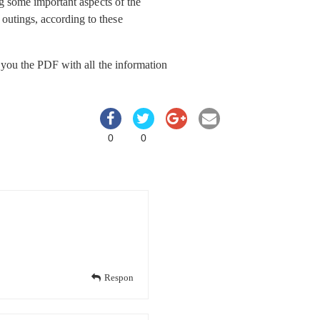
ng some important aspects of the
outings, according to these
 you the PDF with all the information
0
0
Respon