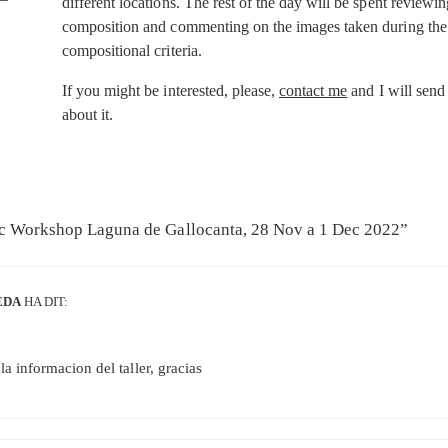
different locations. The rest of the day will be spent reviewi
composition and commenting on the images taken during the 
compositional criteria.
If you might be interested, please,
contact me
and I will send
about it.
c Workshop Laguna de Gallocanta, 28 Nov a 1 Dec 2022
”
EDA
HA DIT:
a informacion del taller, gracias