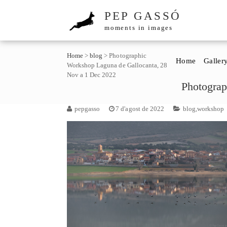
PEP GASSÓ
moments in images
Home
>
blog
>
Photographic
Home
Galler
Workshop Laguna de Gallocanta, 28
Nov a 1 Dec 2022
Photograp
pepgasso
7 d'agost de 2022
blog
,
workshop