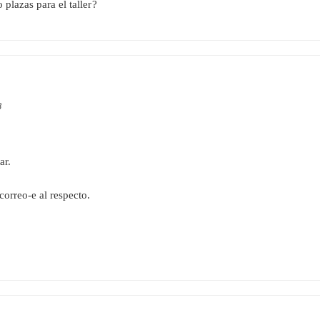
plazas para el taller?
8
ar.
orreo-e al respecto.